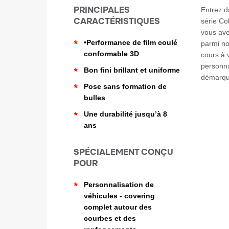
PRINCIPALES
Entrez d
CARACTÉRISTIQUES
série Co
vous ave
*
•Performance de film coulé
parmi no
conformable 3D
cours à 
personna
*
Bon fini brillant et uniforme
démarque
*
Pose sans formation de
bulles
*
Une durabilité jusqu’à 8
ans
SPÉCIALEMENT CONÇU
POUR
*
Personnalisation de
véhicules - covering
complet autour des
courbes et des