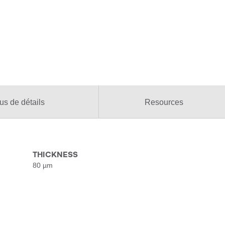
us de détails
Resources
THICKNESS
80 µm