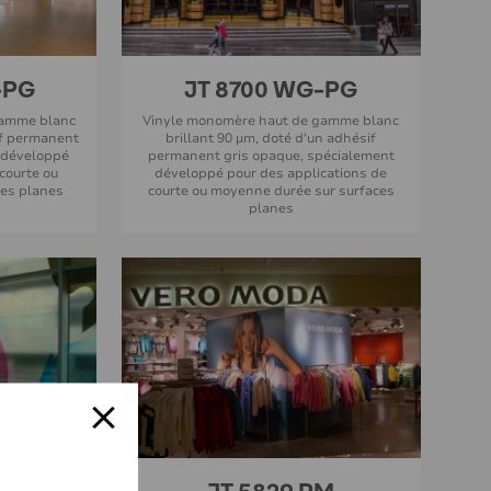
-PG
JT 8700 WG-PG
gamme blanc
Vinyle monomère haut de gamme blanc
if permanent
brillant 90 µm, doté d'un adhésif
 développé
permanent gris opaque, spécialement
courte ou
développé pour des applications de
ces planes
courte ou moyenne durée sur surfaces
planes
UV
JT 5829 PM