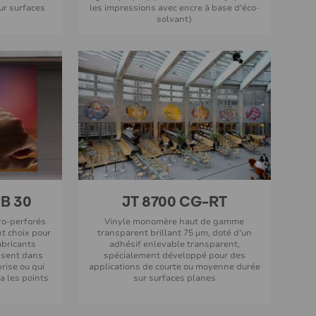
ur surfaces
les impressions avec encre à base d'éco-
solvant)
B 30
JT 8700 CG-RT
cro-perforés
Vinyle monomère haut de gamme
nt choix pour
transparent brillant 75 µm, doté d'un
abricants
adhésif enlevable transparent,
lisent dans
spécialement développé pour des
rise ou qui
applications de courte ou moyenne durée
a les points
sur surfaces planes