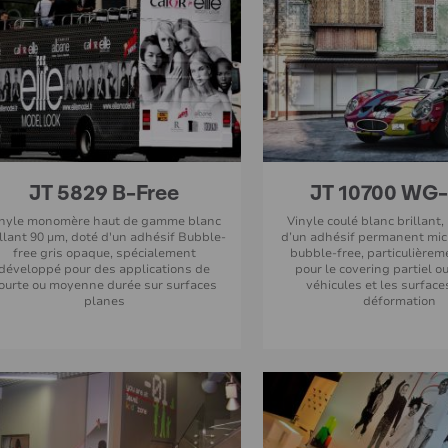
JT 5829 B-Free
JT 10700 WG
inyle monomère haut de gamme blanc
Vinyle coulé blanc brillant
illant 90 µm, doté d'un adhésif Bubble-
d’un adhésif permanent mic
free gris opaque, spécialement
bubble-free, particulière
développé pour des applications de
pour le covering partiel o
ourte ou moyenne durée sur surfaces
véhicules et les surface
planes
déformation