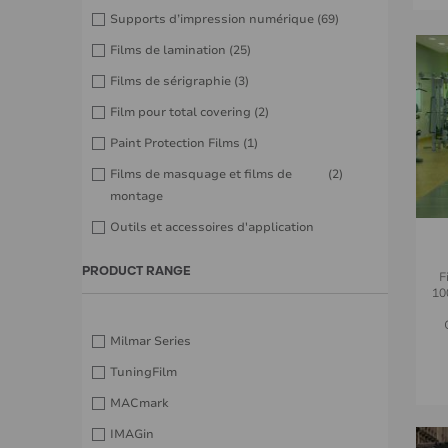
Supports d’impression numérique
(69)
Films de lamination
(25)
Films de sérigraphie
(3)
Film pour total covering
(2)
Paint Protection Films
(1)
Films de masquage et films de
(2)
montage
Outils et accessoires d'application
PRODUCT RANGE
F
10
Milmar Series
TuningFilm
MACmark
IMAGin