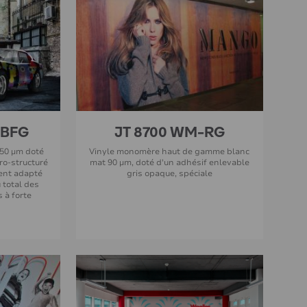
-BFG
JT 8700 WM-RG
, 50 µm doté
Vinyle monomère haut de gamme blanc
ro-structuré
mat 90 µm, doté d'un adhésif enlevable
ment adapté
gris opaque, spéciale
u total des
s à forte