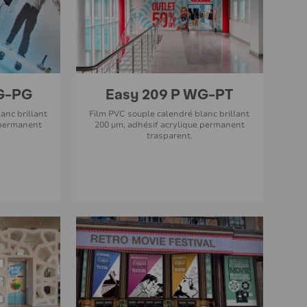
G-PG
Easy 209 P WG-PT
anc brillant
Film PVC souple calendré blanc brillant
 permanent
200 µm, adhésif acrylique permanent
trasparent.