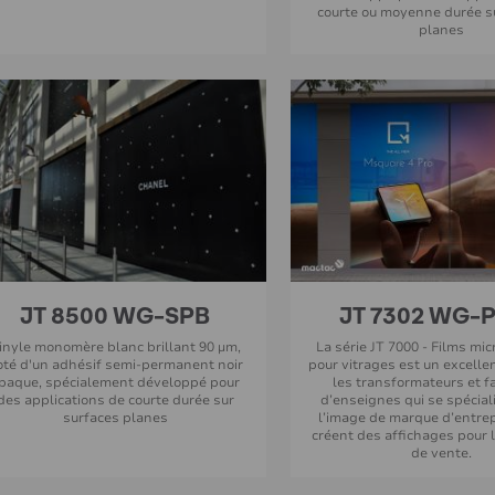
courte ou moyenne durée s
planes
JT 8500 WG-SPB
JT 7302 WG-P
inyle monomère blanc brillant 90 µm,
La série JT 7000 - Films mi
oté d'un adhésif semi-permanent noir
pour vitrages est un excelle
paque, spécialement développé pour
les transformateurs et f
des applications de courte durée sur
d’enseignes qui se spécia
surfaces planes
l’image de marque d’entrep
créent des affichages pour l
de vente.