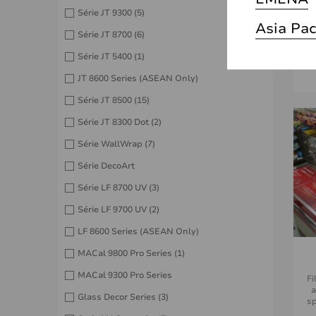
Série JT 9300
(5)
F
Asia Pac
10
Série JT 8700
(6)
Série JT 5400
(1)
JT 8600 Series (ASEAN Only)
Série JT 8500
(15)
Série JT 8300 Dot
(2)
Série WallWrap
(7)
Série DecoArt
Série LF 8700 UV
(3)
Série LF 9700 UV
(2)
LF 8600 Series (ASEAN Only)
MACal 9800 Pro Series
(1)
MACal 9300 Pro Series
Fi
a
Glass Decor Series
(3)
sp