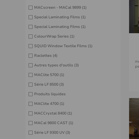
MACscreen - MACal 9899
(1)
Special Laminating Films
(1)
Special Laminating Films
(1)
ColourWrap Series
(1)
SQUID Window Textile Films
(1)
Raclettes
(4)
m
Autres types d'outils
(3)
pe
MAClite 5700
(1)
Série LF 8500
(3)
Produits liquides
MAClite 4700
(1)
MACCrystal 8400
(1)
MACal 9800 CAST
(1)
Série LF 9300 UV
(3)