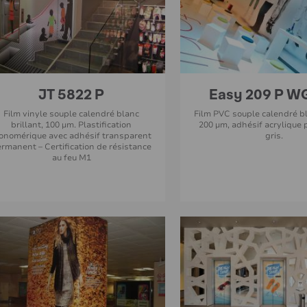
JT 5822 P
Easy 209 P W
Film vinyle souple calendré blanc
Film PVC souple calendré bl
brillant, 100 µm. Plastification
200 µm, adhésif acrylique
onomérique avec adhésif transparent
gris.
rmanent – Certification de résistance
au feu M1