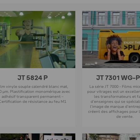
JT 5824 P
JT 7301 WG-P
ilm vinyle souple calendré blanc mat,
La série JT 7000 - Films mi
0 µm. Plastification monomérique avec
pour vitrages est un excelle
adhésif transparent permanent –
les transformateurs et f
Certification de résistance au feu M1
d’enseignes qui se spécia
l’image de marque d’entrep
créent des affichages pour l
de vente.