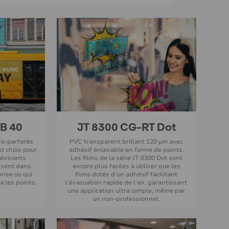
B 40
JT 8300 CG-RT Dot
cro-perforés
PVC transparent brillant 120 µm avec
nt choix pour
adhésif enlevable en forme de points.
abricants
Les films de la série JT 8300 Dot sont
lisent dans
encore plus faciles à utiliser que les
rise ou qui
films dotés d’un adhésif facilitant
a les points
l’évacuation rapide de l’air, garantissant
une application ultra simple, même par
un non-professionnel.