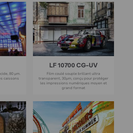
LF 10700 CG-UV
cide, 80 µm.
Film coulé souple brillant ultra
es caissons
transparent, 30μm, conçu pour protéger
les impressions numériques moyen et
grand format