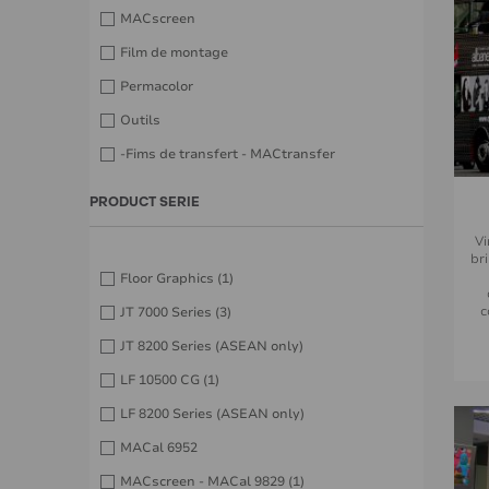
MACscreen
Film de montage
Permacolor
Outils
-Fims de transfert - MACtransfer
PRODUCT SERIE
V
br
Floor Graphics
(1)
c
JT 7000 Series
(3)
JT 8200 Series (ASEAN only)
LF 10500 CG
(1)
LF 8200 Series (ASEAN only)
MACal 6952
MACscreen - MACal 9829
(1)