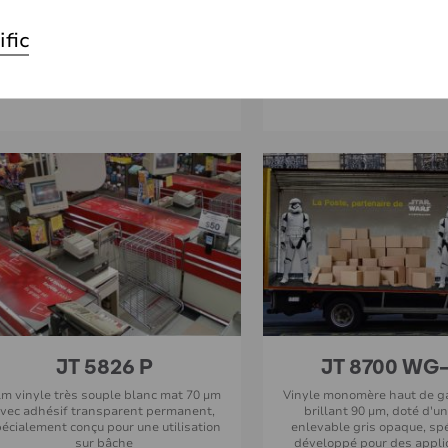
ilm vinyle souple calendré blanc mat,
Film polyester ultra transp
ific
0 µm. Plastification monomérique avec
PVC), 50 µm – Adhésif en
adhésif transparent enlevable –
spécialement conçu pour l'i
Certification de résistance au feu M1
JT 5826 P
JT 8700 WG
lm vinyle très souple blanc mat 70 µm
Vinyle monomère haut de 
vec adhésif transparent permanent,
brillant 90 µm, doté d'u
écialement conçu pour une utilisation
enlevable gris opaque, sp
sur bâche
développé pour des appli