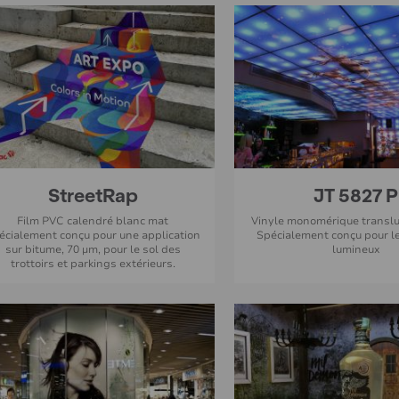
StreetRap
JT 5827 P
Film PVC calendré blanc mat
Vinyle monomérique translu
écialement conçu pour une application
Spécialement conçu pour l
sur bitume, 70 µm, pour le sol des
lumineux
trottoirs et parkings extérieurs.