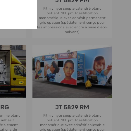
arent (sans
Film vinyle souple calendré blanc
levable ,
brillant, 100 µm. Plastification
mpression UV
monomérique avec adhésif permanent
gris opaque (spécialement conçu pour
les impressions avec encre à base d'éco-
solvant)
-RG
JT 5829 RM
gamme blanc
Film vinyle souple calendré blanc
n adhésif
brillant, 100 µm. Plastification
écialement
monomérique avec adhésif enlevable
cations de
gris opaque (spécialement conçu pour