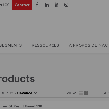
ls ICC
Contact
SEGMENTS
RESSOURCES
À PROPOS DE MAC
roducts
Relevance
DER BY
VIEW
SH
ber Of Result Found:
138