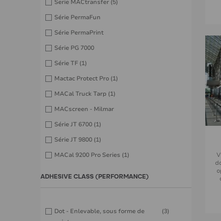
Serie MACtransfer
(5)
Série PermaFun
Série PermaPrint
Série PG 7000
Série TF
(1)
Mactac Protect Pro
(1)
MACal Truck Tarp
(1)
MACscreen - Milmar
Série JT 6700
(1)
Série JT 9800
(1)
V
MACal 9200 Pro Series
(1)
d
o
ADHESIVE CLASS (PERFORMANCE)
Dot - Enlevable, sous forme de
(3)