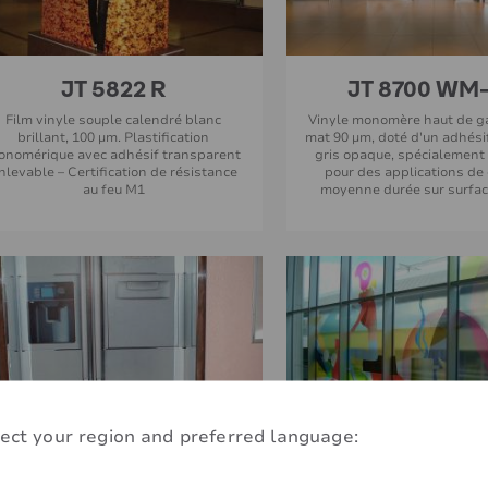
JT 5822 R
JT 8700 WM
Film vinyle souple calendré blanc
Vinyle monomère haut de 
brillant, 100 µm. Plastification
mat 90 µm, doté d'un adhés
onomérique avec adhésif transparent
gris opaque, spécialement
nlevable – Certification de résistance
pour des applications de 
au feu M1
moyenne durée sur surfa
ect your region and preferred language:
JT 5824 R
JT 5409 R