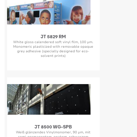
JT 5829 RM
White gloss calendered soft vinyl film, 100 µm.
Monomeric plasticized with removable opaque
grey adhesive (specially designed for eco-
solvent prints)
JT 8500 WG-SPB
Weiß glänzendes Vinylmonomer, 90 µm, mit
semi-permanentem, opakem, schwarzem