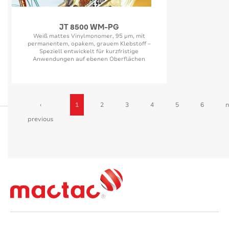
JT 8500 WM-PG
Weiß mattes Vinylmonomer, 95 µm, mit
permanentem, opakem, grauem Klebstoff –
Speziell entwickelt für kurzfristige
Anwendungen auf ebenen Oberflächen
‹
1
2
3
4
5
6
n
previous