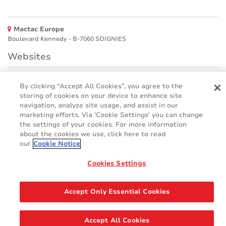
Mactac Europe
Boulevard Kennedy - B-7060 SOIGNIES
Websites
Mactac creative awards
By clicking “Accept All Cookies”, you agree to the
www.mactaccreativeawards.com
storing of cookies on your device to enhance site
navigation, analyze site usage, and assist in our
marketing efforts. Via 'Cookie Settings' you can change
the settings of your cookies. For more information
© 2016 - 2026
about the cookies we use, click here to read
Glossar
Cookie Policy
our
Cookie Notice
FAQ (Häufig gestellten Fragen)
GDPR
Cookies Settings
Legal & Privacy Notices
Accept Only Essential Cookies
Accept All Cookies