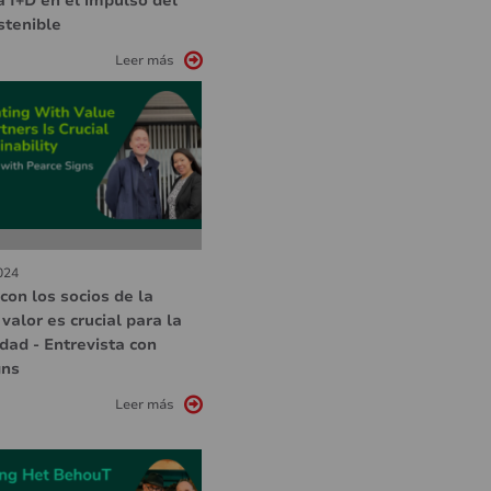
a I+D en el impulso del
stenible
Leer más
024
con los socios de la
valor es crucial para la
idad - Entrevista con
gns
Leer más