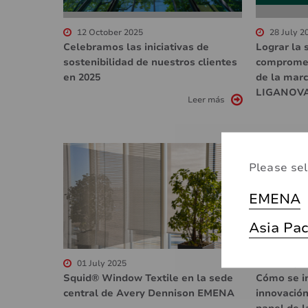
12 October 2025
28 July 2
Celebramos las iniciativas de
Lograr la 
sostenibilidad de nuestros clientes
compromet
en 2025
de la marc
LIGANOV
Leer más
Please sel
EMENA
Asia Pac
01 July 2025
07 May 2
Squid® Window Textile en la sede
Cómo se i
central de Avery Dennison EMENA
innovación