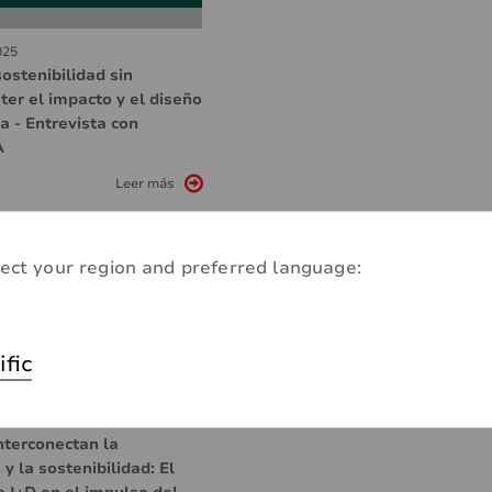
025
sostenibilidad sin
er el impacto y el diseño
a - Entrevista con
A
Leer más
ect your region and preferred language:
ific
025
nterconectan la
 y la sostenibilidad: El