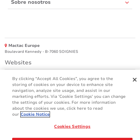
Sobre nosotros
Mactac Europe
Boulevard Kennedy - B-7060 SOIGNIES
Websites
Mactac creative awards
By clicking “Accept All Cookies”, you agree to the
www.mactaccreativeawards.com
storing of cookies on your device to enhance site
navigation, analyze site usage, and assist in our
marketing efforts. Via 'Cookie Settings' you can change
the settings of your cookies. For more information
© 2016 - 2026
about the cookies we use, click here to read
our
Cookie Notice
Glosario
Cookie Policy
FAQ (Preguntas frecuente)
GDPR
Legal & Privacy Notices
Cookies Settings