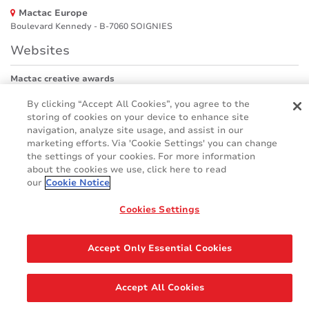
Mactac Europe
Boulevard Kennedy - B-7060 SOIGNIES
Websites
Mactac creative awards
www.mactaccreativeawards.com
By clicking “Accept All Cookies”, you agree to the
storing of cookies on your device to enhance site
navigation, analyze site usage, and assist in our
marketing efforts. Via 'Cookie Settings' you can change
© 2016 - 2026
the settings of your cookies. For more information
Glosario
Cookie Policy
FAQ (Preguntas frecuente)
about the cookies we use, click here to read
our
Cookie Notice
GDPR
Legal & Privacy Notices
Cookies Settings
Accept Only Essential Cookies
Accept All Cookies