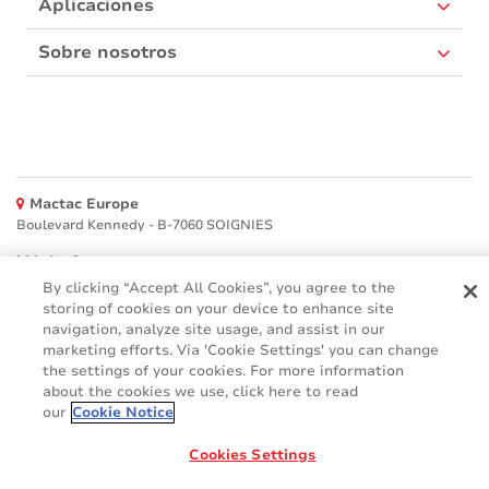
Aplicaciones
Sobre nosotros
Mactac Europe
Boulevard Kennedy - B-7060 SOIGNIES
Websites
By clicking “Accept All Cookies”, you agree to the
storing of cookies on your device to enhance site
Mactac creative awards
www.mactaccreativeawards.com
navigation, analyze site usage, and assist in our
marketing efforts. Via 'Cookie Settings' you can change
the settings of your cookies. For more information
about the cookies we use, click here to read
our
Cookie Notice
© 2016 - 2026
Glosario
Cookie Policy
FAQ (Preguntas frecuente)
Cookies Settings
GDPR
Legal & Privacy Notices