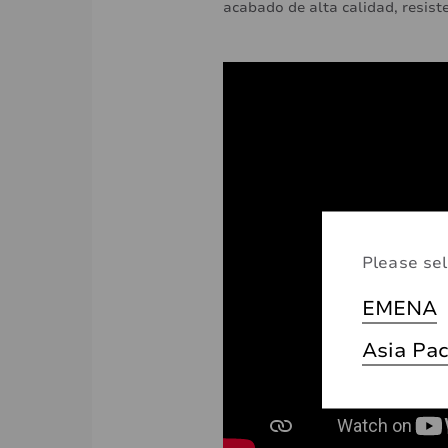
acabado de alta calidad, resist
Please sel
EMENA
Asia Pac