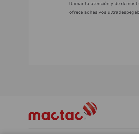
llamar la atención y de demost
ofrece adhesivos ultradespegab
Aplicaciones
Vehículo