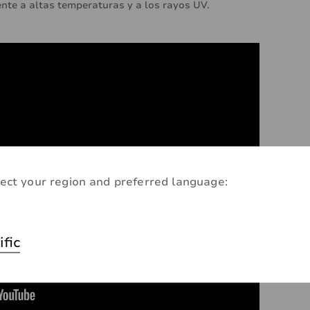
ente a altas temperaturas y a los rayos UV.
ect your region and preferred language:
ific