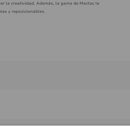
rar la creatividad. Además, la gama de Mactac le
les y reposicionables.
s y medios de transporte
Busca socios que utilicen prod