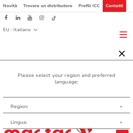
Novità
Trovare un distributore
Profili ICC
Contatti
EU - Italiano
Please select your region and preferred
language:
Region:
+
Servizio clienti
Lingua:
+