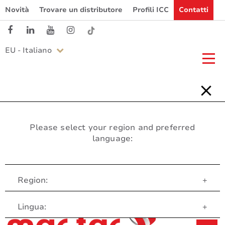
Novità
Trovare un distributore
Profili ICC
Contatti
EU - Italiano
Please select your region and preferred
language:
Region:
+
Servizio clienti
Lingua:
+