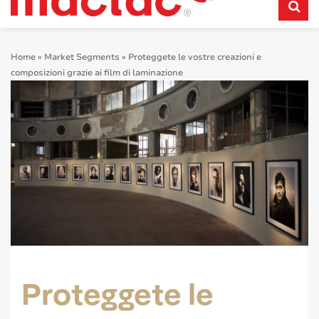
Home
»
Market Segments
»
Proteggete le vostre creazioni e
composizioni grazie ai film di laminazione
Proteggete le