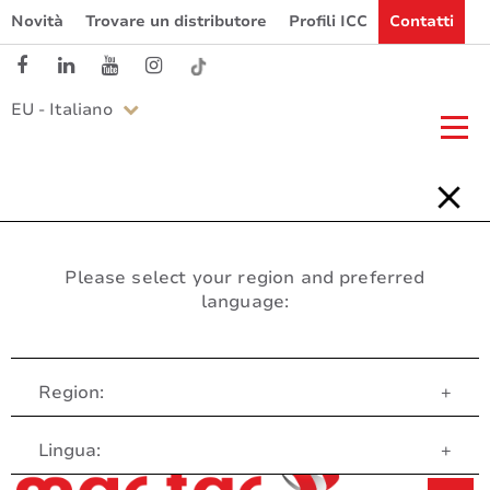
Novità
Trovare un distributore
Profili ICC
Contatti
EU - Italiano
Please select your region and preferred
language:
Region:
+
Servizio clienti
Lingua:
+