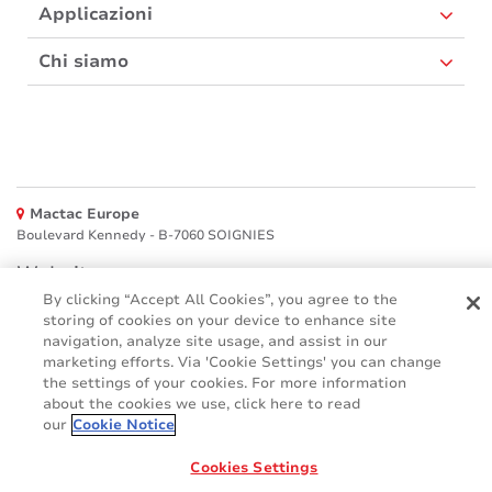
Applicazioni
Chi siamo
Mactac Europe
Boulevard Kennedy - B-7060 SOIGNIES
Websites
By clicking “Accept All Cookies”, you agree to the
Mactac creative awards
storing of cookies on your device to enhance site
www.mactaccreativeawards.com
navigation, analyze site usage, and assist in our
marketing efforts. Via 'Cookie Settings' you can change
the settings of your cookies. For more information
about the cookies we use, click here to read
our
Cookie Notice
© 2016 - 2026
Glossario
Cookie Policy
FAQ (Domande Frequenti)
Cookies Settings
GDPR
Legal & Privacy Notices