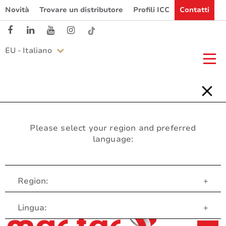
Novità
Trovare un distributore
Profili ICC
Contatti
EU - Italiano
Please select your region and preferred
language:
Region:
+
Servizio clienti
Lingua:
+