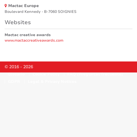
Mactac Europe
Boulevard Kennedy - B-7060 SOIGNIES
Websites
Mactac creative awards
www.mactaccreativeawards.com
© 2016 - 2026
Glosario
Cookie Policy
FAQ (Preguntas frecuente)
GDPR
Legal & Privacy Notices