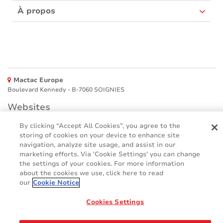
À propos
Mactac Europe
Boulevard Kennedy - B-7060 SOIGNIES
Websites
By clicking “Accept All Cookies”, you agree to the
Mactac creative awards
storing of cookies on your device to enhance site
www.mactaccreativeawards.com
navigation, analyze site usage, and assist in our
marketing efforts. Via 'Cookie Settings' you can change
the settings of your cookies. For more information
about the cookies we use, click here to read
© 2016 - 2026
our
Cookie Notice
Glossaire
Cookie Policy
FAQ
GDPR
Cookies Settings
Legal & Privacy Notices