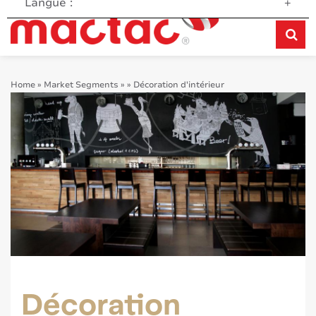
Langue :
+
Home
»
Market Segments
»
»
Décoration d'intérieur
Décoration