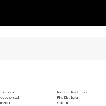
trasparenti
Ricerca e Produzione
 ecoresponsabili
Find Distributor
icazioni
Contatti