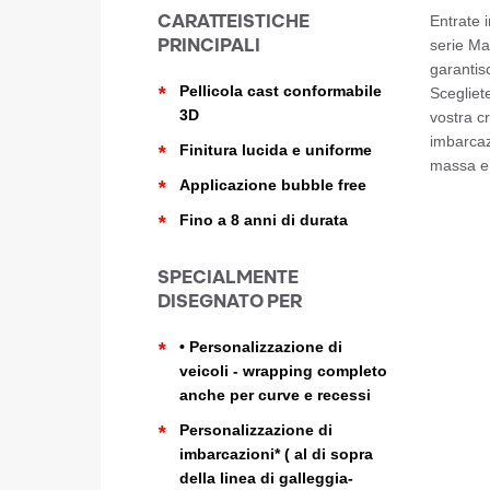
CARATTEISTICHE
Entrate 
PRINCIPALI
serie Ma
garantis
*
Pellicola cast conformabile
Scegliete
3D
vostra c
imbarcazi
*
Finitura lucida e uniforme
massa e 
*
Applicazione bubble free
*
Fino a 8 anni di durata
SPECIALMENTE
DISEGNATO PER
*
• Personalizzazione di
veicoli - wrapping completo
anche per curve e recessi
*
Personalizzazione di
imbarcazioni* ( al di sopra
della linea di galleggia-