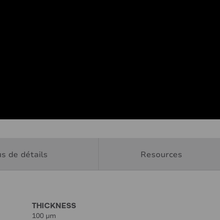
us de détails
Resources
THICKNESS
100 µm