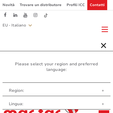
Novità
Trovare un distributore
Profili ICC
Contatti
EU - Italiano
Please select your region and preferred
language:
Region:
+
Servizio clienti
Lingua:
+