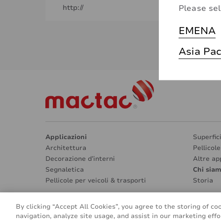
Please sel
http://
EMENA
Asia Pac
Applicazioni
Superfic
Architettura
Pellicol
Decorazione d’interni
Altre ap
Segnaletica
Chi sia
Pellicole per veicoli & trasporti
Storia
By clicking “Accept All Cookies”, you agree to the storing of co
navigation, analyze site usage, and assist in our marketing effo