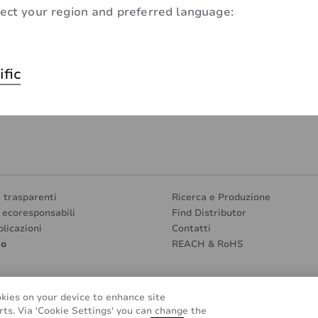
ect your region and preferred language:
ific
i trasparenti
Ricerca e Produzione
e ecoresponsabili
Find Distributor
plicazioni
Contatti
mo
REACH & RoHS
okies on your device to enhance site
rts. Via 'Cookie Settings' you can change the