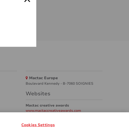
Mactac Europe
Boulevard Kennedy - B-7060 SOIGNIES
Websites
Mactac creative awards
www.mactaccreativeawards.com
Cookies Settings