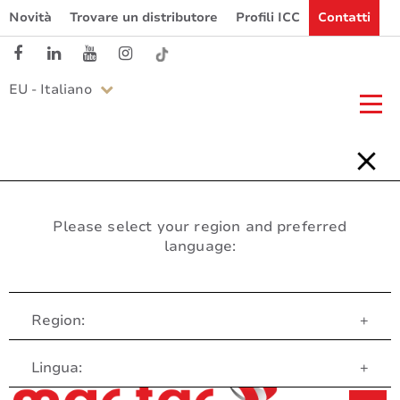
Novità
Trovare un distributore
Profili ICC
Contatti
EU - Italiano
Please select your region and preferred
language:
Region:
+
Servizio clienti
Lingua:
+