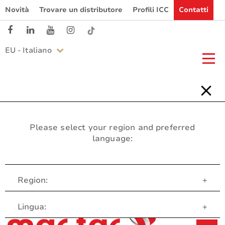
Novità
Trovare un distributore
Profili ICC
Contatti
EU - Italiano
Please select your region and preferred
language:
Region:
+
Servizio clienti
Lingua:
+