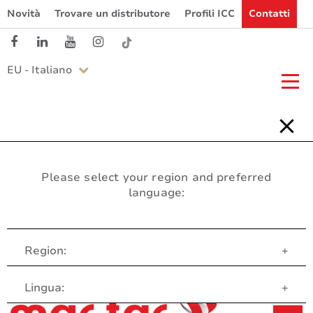
Novità
Trovare un distributore
Profili ICC
Contatti
EU - Italiano
Please select your region and preferred
language:
Region:
+
Servizio clienti
Lingua:
+