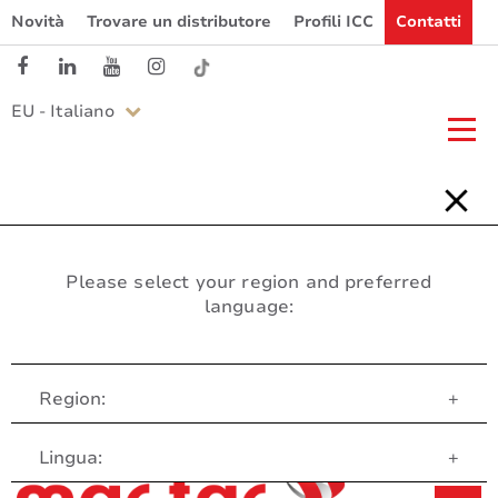
Novità
Trovare un distributore
Profili ICC
Contatti
EU - Italiano
Please select your region and preferred
language:
Region:
+
Servizio clienti
Lingua:
+