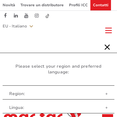
Novità
Trovare un distributore
Profili ICC
Contatti
EU - Italiano
Please select your region and preferred
language:
Region:
+
Servizio clienti
Lingua:
+