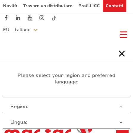
Novità
Trovare un distributore
Profili ICC
Contatti
EU - Italiano
Please select your region and preferred
language:
Region:
+
Servizio clienti
Lingua:
+