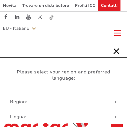
Novità
Trovare un distributore
Profili ICC
Contatti
EU - Italiano
Please select your region and preferred
language:
Region:
+
Servizio clienti
Lingua:
+