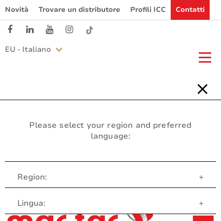
Novità
Trovare un distributore
Profili ICC
Contatti
EU - Italiano
Please select your region and preferred
language:
Region:
+
Servizio clienti
Lingua:
+