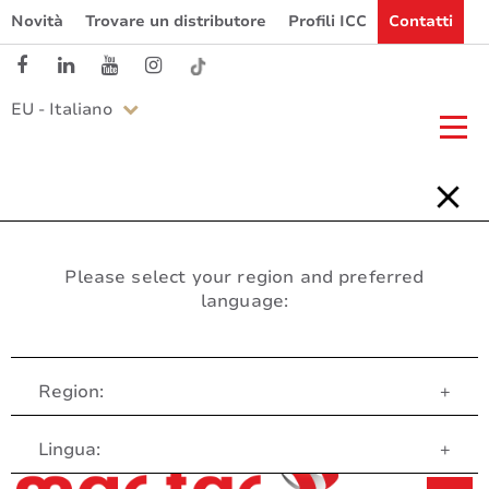
Novità
Trovare un distributore
Profili ICC
Contatti
EU - Italiano
Please select your region and preferred
language:
Region:
+
Servizio clienti
Lingua:
+