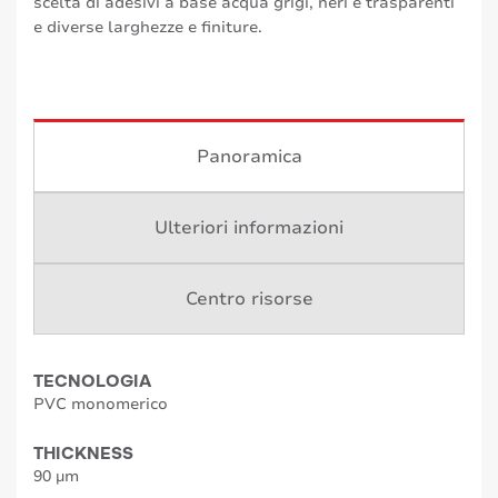
scelta di adesivi a base acqua grigi, neri e trasparenti
e diverse larghezze e finiture.
Panoramica
Ulteriori informazioni
Centro risorse
TECNOLOGIA
PVC monomerico
THICKNESS
90 µm