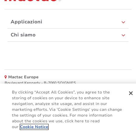
Applicazioni
Chi siamo
Mactac Europe
Boulevard Kennedy - B-7060 SOIGNIES
By clicking “Accept All Cookies”, you agree to the
Websites
storing of cookies on your device to enhance site
navigation, analyze site usage, and assist in our
Mactac creative awards
marketing efforts. Via 'Cookie Settings' you can change
www.mactaccreativeawards.com
the settings of your cookies. For more information
about the cookies we use, click here to read
our
Cookie Notice