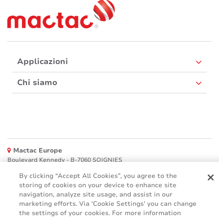
Applicazioni
Chi siamo
Mactac Europe
Boulevard Kennedy - B-7060 SOIGNIES
Websites
By clicking “Accept All Cookies”, you agree to the
storing of cookies on your device to enhance site
navigation, analyze site usage, and assist in our
Mactac creative awards
marketing efforts. Via 'Cookie Settings' you can change
www.mactaccreativeawards.com
the settings of your cookies. For more information