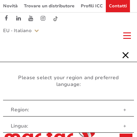
Novità
Trovare un distributore
Profili ICC
Contatti
EU - Italiano
Please select your region and preferred
language:
Region:
+
Servizio clienti
Lingua:
+