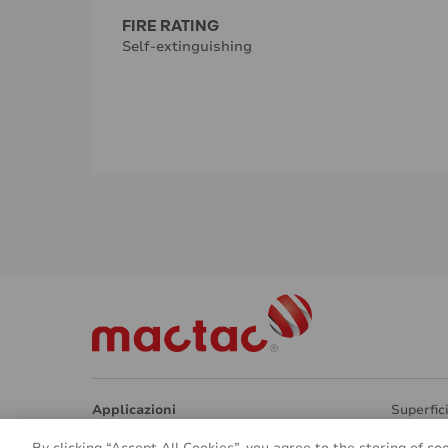
FIRE RATING
Self-extinguishing
Applicazioni
Superfic
Architettura
Pellicol