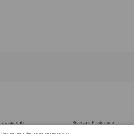
i trasparenti
Ricerca e Produzione
e ecoresponsabili
Find Distributor