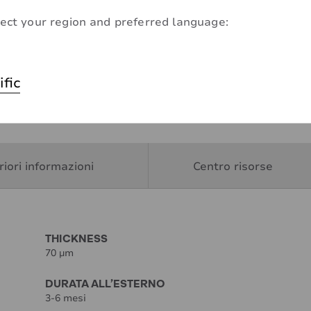
ect your region and preferred language:
ific
riori informazioni
Centro risorse
THICKNESS
70 µm
DURATA ALL’ESTERNO
3-6 mesi