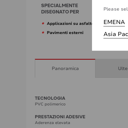
SPECIALMENTE
Please sel
DISEGNATO PER
EMENA
*
Applicazioni su asfalto
Asia Pac
*
Pavimenti esterni
Panoramica
Ulte
TECNOLOGIA
PVC polimerico
PRESTAZIONI ADESIVE
Aderenza elevata