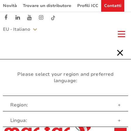
Novità
Trovare un distributore
Profili ICC
Contatti
EU - Italiano
Please select your region and preferred
language:
Region:
+
Servizio clienti
Lingua:
+