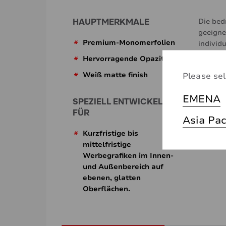
HAUPTMERKMALE
Die bed
geeigne
*
Premium-Monomerfolien
individ
effektv
*
Hervorragende Opazität
Latex- 
*
Weiß matte finish
Please sel
verschi
Lösemit
EMENA
SPEZIELL ENTWICKELT
FÜR
Asia Pac
*
Kurzfristige bis
mittelfristige
Werbegrafiken im Innen-
und Außenbereich auf
ebenen, glatten
Oberflächen.