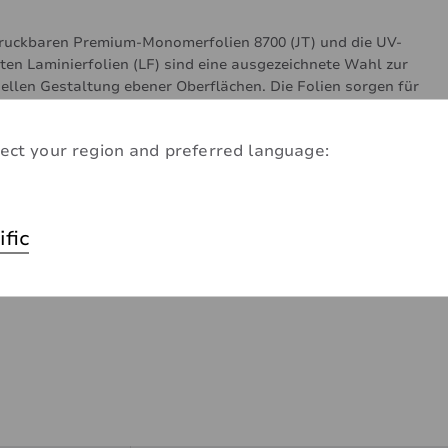
ruckbaren Premium-Monomerfolien 8700 (JT) und die UV-
ten Laminierfolien (LF) sind eine ausgezeichnete Wahl zur
uellen Gestaltung ebener Oberflächen. Die Folien sorgen für
olle Druckergebnisse und können mit Solvent, Eco-Solvent-,
und UV-härtenden Druckfarben bedruckt werden. Es werden
ect your region and preferred language:
edenste Oberflächen und Klebstofftechnologien auf
telbasis angeboten.
ific