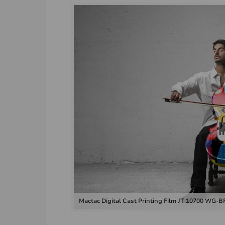
Mactac Digital Cast Printing Film JT 10700 WG-B