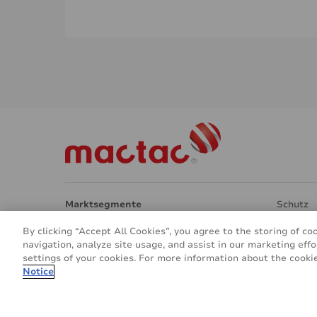
Marktsegmente
Schutz
Architektur
Transpa
By clicking “Accept All Cookies”, you agree to the storing of co
Inneneinrichtung
Umweltf
navigation, analyze site usage, and assist in our marketing effo
Schilder
Andere 
settings of your cookies. For more information about the cookie
Fahrzeug- und Transporterfolierung
ÜBER U
Notice