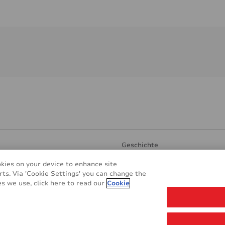
Geschichte
rente Oberflächen
Forschungs und Produktion
okies on your device to enhance site
reundlich
Find Distributor
rts. Via 'Cookie Settings' you can change the
Anwendungen
Kontakt
s we use, click here to read our
Cookie
NS
REACH & RoHS