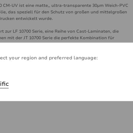
0 CM-UV ist eine matte,, ultra-transparente 30μm Weich-PVC
lie, das speziell für den Schutz von großen und mittelgroßen
drucken entwickelt wurde.
rt zur LF 10700 Serie, eine Reihe von Cast-Laminaten, die
n mit der JT 10700 Serie die perfekte Kombination für
hsvolle 3D-Anwendungen bildet.
r exzellenten Verformbarkeit und einer langfristig zuverlässig
ect your region and preferred language:
ance eignen sich diese Produkte besonders gut für Teil- oder
klebungen von Fahrzeugen und anderen gewölbten Oberflächen
dukt wurde speziell für die Laminierung digitaler UV-Drucke
ific
elt, ist aber auch mit anderen Standard- Drucktechniken wie
, Eco-Solvent und Latex kompatibel.