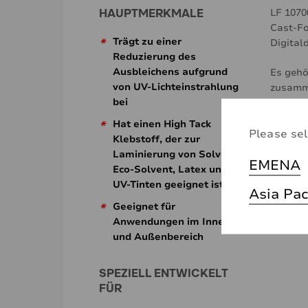
HAUPTMERKMALE
LF 1070
Cast-Fo
*
Trägt zu einer
Digital
Reduzierung des
Ausbleichens aufgrund
Es gehö
von UV-Lichteinstrahlung
zusamme
bei
anspruc
Dank de
*
Hat einen High Tack
Please sel
Perform
Klebstoff, der zur
Vollver
Laminierung von Solvent,
EMENA
Eco-Solvent, Latex und
Das Pro
UV-Tinten geeignet ist
Asia Pac
entwick
*
Geeignet für
Solvent
Anwendungen im Innen-
und Außenbereich
SPEZIELL ENTWICKELT
FÜR