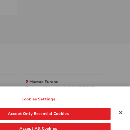
Mactac Europe
Boulevard Kennedy - B-7060 SOIGNIES
Websites
Cookies Settings
Mactac creative awards
Accept Only Essential Cookies
www.mactaccreativeawards.com
Accept All Cookies