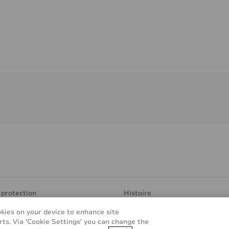
 protection
Histoire
 transparentes
Production et Recherche
okies on your device to enhance site
sponsable
Find Distributor
rts. Via 'Cookie Settings' you can change the
pplications
Contact