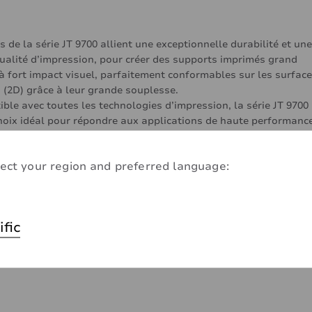
s de la série JT 9700 allient une exceptionnelle durabilité et une
ualité d’impression, pour créer des supports imprimés grand
à fort impact visuel, parfaitement conformables sur les surfac
 (2D) grâce à leur grande souplesse.
ble avec toutes les technologies d’impression, la série JT 9700
choix idéal pour répondre aux applications de haute performance
ect your region and preferred language:
ific