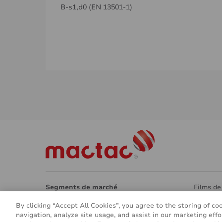
B-s1,d0 (EN 13501-1)
Segments de marché
Films de
Architecture
Surfaces
By clicking “Accept All Cookies”, you agree to the storing of co
Design intérieur
Eco -Re
navigation, analyze site usage, and assist in our marketing effo
Signalétique et marquage
Autres a