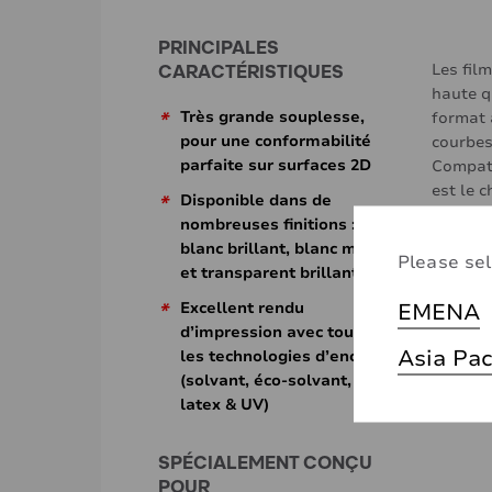
PRINCIPALES
CARACTÉRISTIQUES
Les film
haute q
*
Très grande souplesse,
format 
pour une conformabilité
courbes
parfaite sur surfaces 2D
Compati
est le 
*
Disponible dans de
nombreuses finitions :
blanc brillant, blanc mat,
Please sel
et transparent brillant
EMENA
*
Excellent rendu
d’impression avec toutes
Asia Pac
les technologies d’encres
(solvant, éco-solvant,
latex & UV)
SPÉCIALEMENT CONÇU
POUR