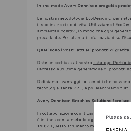
In che modo Avery Dennison progetta prodott
La nostra metodologia EcoDesign ci permette
il suo intero ciclo di vita. Utilizziamo l'EcoDe
ambientali positivi, in modo che ogni generaz
precedente. Per ulteriori informazioni sull'Ec
Quali sono i vostri attuali prodotti di grafica
Date un'occhiata al nostro
catalogo Portfolio
l'accesso all'ultima generazione di prodotti so
Definiamo i vantaggi sostenibili che possono 
tecnologia senza PVC, e poi elenchiamo tutti i
Avery Dennison Graphics Solutions fornisce r
In collaborazione con il Carbon Trust, abbia
Please sel
è in linea con la metodologia di rendicontaz
14067. Questo strumento misura le impronte di 
EMENA