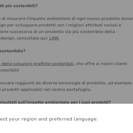
i più sostenibili?
 di misurare l'impatto ambientale di ogni nuovo prodotto dura
sign per sviluppare prodotti con i migliori attributi sociali e
ione successiva di un prodotto sia più sostenibile della
odesign, consultate qui:
LINK
 sostenibile?
 delle soluzioni grafiche sostenibili
, che offre ai nostri clienti
stenibili!
essere raggiunti da diverse tecnologie di prodotto, ad esempio 
 prodotti applicabili nel nostro portafoglio.
isultati sull'impatto ambientale per i suoi prodotti?
mo sviluppato uno strumento di impatto ambientale su misura, 
ect your region and preferred language:
ione e verifica del GHG Protocol Product Standard, PAS2050 e IS
carbonio e acqua dei nostri prodotti grafici nell'intero ciclo di