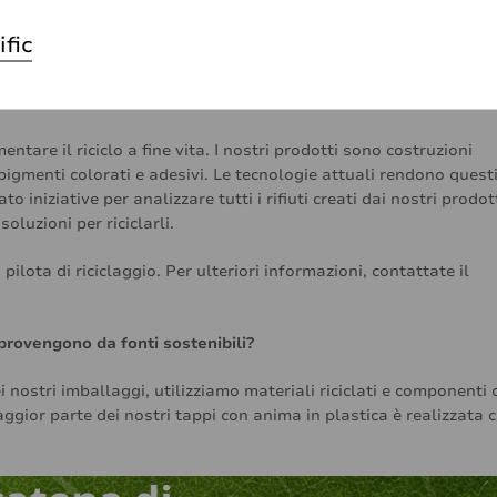
 tomba), utilizzando i dati primari delle nostre attività e le medi
 delle materie prime e di fine vita. Per ulteriori informazioni,
ific
ntare il riciclo a fine vita. I nostri prodotti sono costruzioni
igmenti colorati e adesivi. Le tecnologie attuali rendono quest
o iniziative per analizzare tutti i rifiuti creati dai nostri prodott
oluzioni per riciclarli.
lota di riciclaggio. Per ulteriori informazioni, contattate il
i provengono da fonti sostenibili?
 nostri imballaggi, utilizziamo materiali riciclati e componenti 
ggior parte dei nostri tappi con anima in plastica è realizzata 