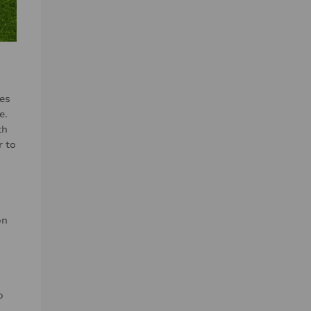
ces
e.
th
r to
on
o