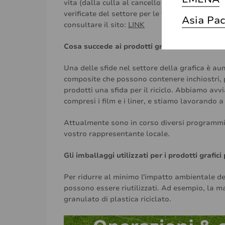
vita (dalla culla al cancello e dalla culla alla
verificate del settore per le fasi di estrazione
Asia Pac
consultare il sito:
LINK
Cosa succede ai prodotti grafici a fine vita?
Una delle sfide nel settore della grafica è aume
composite che possono contenere inchiostri, p
prodotti una sfida per il riciclo. Abbiamo avviat
compresi i film e i liner, e stiamo lavorando a s
Attualmente sono in corso diversi programmi pi
vostro rappresentante locale.
Gli imballaggi utilizzati per i prodotti grafic
Per ridurre al minimo l'impatto ambientale dei
possono essere riutilizzati. Ad esempio, la ma
granulato di plastica riciclato.