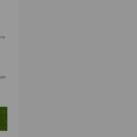
rre
ope