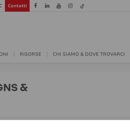
C
Contatti
ONI
RISORSE
CHI SIAMO & DOVE TROVARCI
GNS &