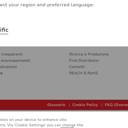
ect your region and preferred language:
ific
i trasparenti
Ricerca e Produzione
e ecoresponsabili
Find Distributor
plicazioni
Contatti
mo
REACH & RoHS
Glossario
Cookie Policy
FAQ (Doman
okies on your device to enhance site
rts. Via 'Cookie Settings' you can change the