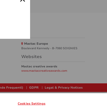
Mactac Europe
Boulevard Kennedy - B-7060 SOIGNIES
Websites
Mactac creative awards
www.mactaccreativeawards.com
de Frequenti)
GDPR
Legal & Privacy Notices
Cookies Settings