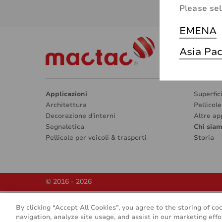
Please sel
EMENA
Asia Pac
Applicazioni
Superfic
Architettura
Pellicol
Decorazione d’interni
Altre ap
Segnaletica
Chi sia
Pellicole per veicoli & trasporti
Storia
© 2016 - 2026
By clicking “Accept All Cookies”, you agree to the storing of co
navigation, analyze site usage, and assist in our marketing effo