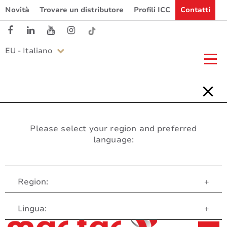
Novità
Trovare un distributore
Profili ICC
Contatti
EU - Italiano
Please select your region and preferred
language:
Region:
+
Servizio clienti
Lingua:
+