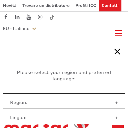
Novità
Trovare un distributore
Profili ICC
Contatti
EU - Italiano
Please select your region and preferred
language:
Region:
+
Servizio clienti
Lingua:
+