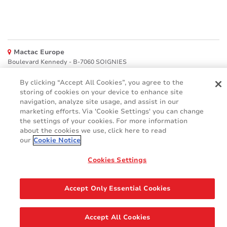
Mactac Europe
Boulevard Kennedy - B-7060 SOIGNIES
Websites
By clicking “Accept All Cookies”, you agree to the
storing of cookies on your device to enhance site
Mactac creative awards
navigation, analyze site usage, and assist in our
www.mactaccreativeawards.com
marketing efforts. Via 'Cookie Settings' you can change
the settings of your cookies. For more information
about the cookies we use, click here to read
our
Cookie Notice
© 2016 - 2026
Cookies Settings
Glossario
Cookie Policy
FAQ (Domande Frequenti)
GDPR
Legal & Privacy Notices
Accept Only Essential Cookies
Accept All Cookies