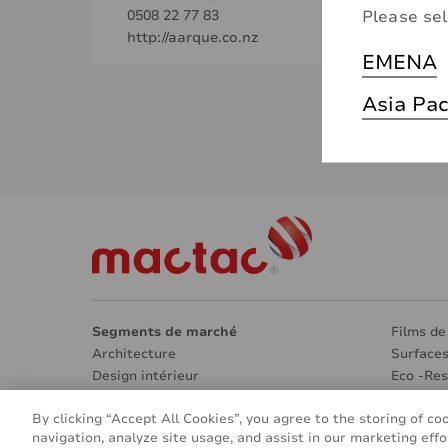
Please sel
0508 22 77 83
http://aarque.co.nz
EMENA
Asia Pac
Segments de marché
Films de
Architecture
Surfaces
Design intérieur
Eco -Re
Signalétique et marquage
Autres a
By clicking “Accept All Cookies”, you agree to the storing of co
Véhicules et transports
À propo
navigation, analyze site usage, and assist in our marketing effo