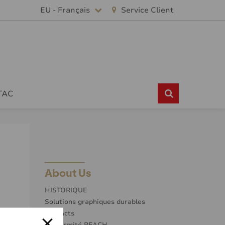
EU - Français
Service Client
TAC
About Us
HISTORIQUE
Solutions graphiques durables
Contacts