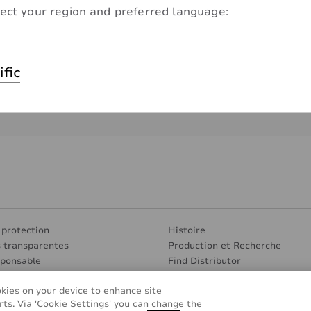
ect your region and preferred language:
ific
 protection
Histoire
 transparentes
Production et Recherche
sponsable
Find Distributor
pplications
Contact
okies on your device to enhance site
s
REACH & RoHS
rts. Via 'Cookie Settings' you can change the