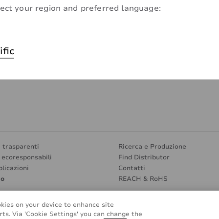
ect your region and preferred language:
ific
i trasparenti
Ricerca e Produzione
e ecoresponsabili
Find Distributor
plicazioni
Contatti
mo
REACH & RoHS
okies on your device to enhance site
rts. Via 'Cookie Settings' you can change the