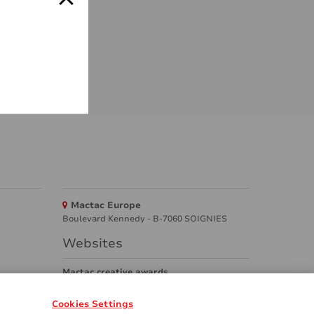
Mactac Europe
Boulevard Kennedy - B-7060 SOIGNIES
Websites
Mactac creative awards
www.mactaccreativeawards.com
Cookies Settings