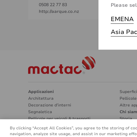
Please sel
0508 22 77 83
http://aarque.co.nz
EMENA
Asia Pac
Applicazioni
Superfic
Architettura
Pellicol
Decorazione d’interni
Altre ap
Segnaletica
Chi sia
Pellicole per veicoli & trasporti
Storia
By clicking “Accept All Cookies”, you agree to the storing of co
navigation, analyze site usage, and assist in our marketing effo