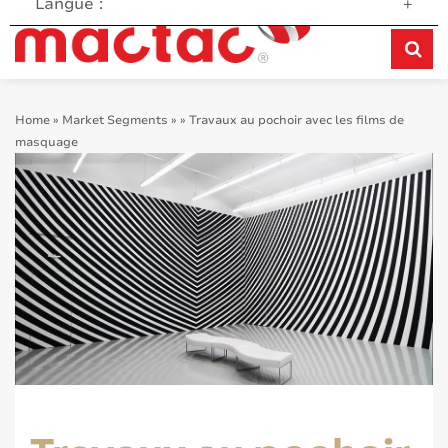
Langue :
+
Home
»
Market Segments
»
»
Travaux au pochoir avec les films de
masquage