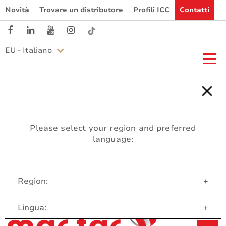
Novità
Trovare un distributore
Profili ICC
Contatti
EU - Italiano
Please select your region and preferred
language:
Region:
+
Servizio clienti
Lingua:
+