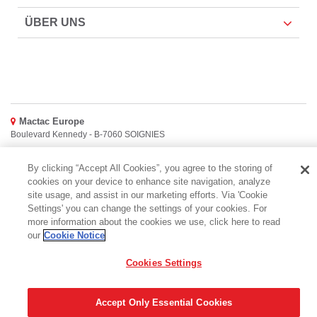
ÜBER UNS
Mactac Europe
Boulevard Kennedy - B-7060 SOIGNIES
Websites
By clicking “Accept All Cookies”, you agree to the storing of
cookies on your device to enhance site navigation, analyze
Mactac creative awards
site usage, and assist in our marketing efforts. Via 'Cookie
www.mactaccreativeawards.com
Settings' you can change the settings of your cookies. For
more information about the cookies we use, click here to read
our
Cookie Notice
© 2016 - 2026
Cookies Settings
Glossar
Cookie Policy
FAQ (Häufig gestellten Fragen)
GDPR
Legal & Privacy Notices
Accept Only Essential Cookies