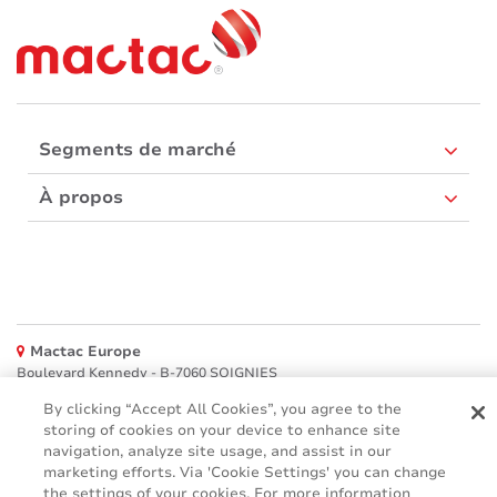
Segments de marché
À propos
Mactac Europe
Boulevard Kennedy - B-7060 SOIGNIES
Websites
By clicking “Accept All Cookies”, you agree to the
storing of cookies on your device to enhance site
navigation, analyze site usage, and assist in our
Mactac creative awards
marketing efforts. Via 'Cookie Settings' you can change
www.mactaccreativeawards.com
the settings of your cookies. For more information