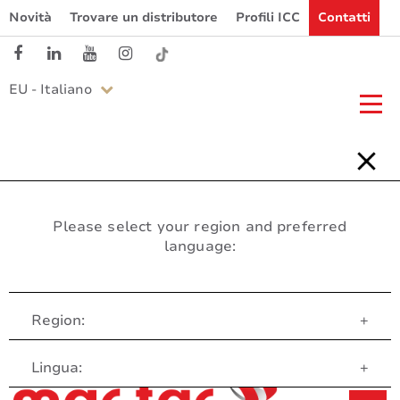
Novità
Trovare un distributore
Profili ICC
Contatti
EU - Italiano
Please select your region and preferred
language:
Region:
+
Servizio clienti
Lingua:
+