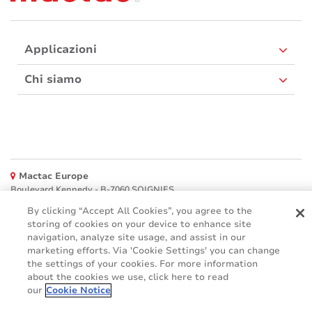
Applicazioni
Chi siamo
Mactac Europe
Boulevard Kennedy - B-7060 SOIGNIES
By clicking “Accept All Cookies”, you agree to the
Websites
storing of cookies on your device to enhance site
navigation, analyze site usage, and assist in our
Mactac creative awards
marketing efforts. Via 'Cookie Settings' you can change
www.mactaccreativeawards.com
the settings of your cookies. For more information
about the cookies we use, click here to read
our
Cookie Notice