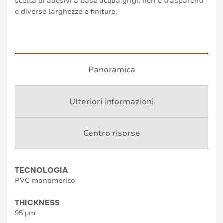
scelta di adesivi a base acqua grigi, neri e trasparenti
e diverse larghezze e finiture.
Panoramica
Ulteriori informazioni
Centro risorse
TECNOLOGIA
PVC monomerico
THICKNESS
95 µm