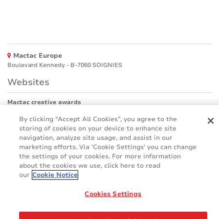
Mactac Europe
Boulevard Kennedy - B-7060 SOIGNIES
Websites
Mactac creative awards
www.mactaccreativeawards.com
By clicking “Accept All Cookies”, you agree to the
storing of cookies on your device to enhance site
navigation, analyze site usage, and assist in our
marketing efforts. Via 'Cookie Settings' you can change
© 2016 - 2026
the settings of your cookies. For more information
Glossar
Cookie Policy
about the cookies we use, click here to read
our
Cookie Notice
FAQ (Häufig gestellten Fragen)
GDPR
Legal & Privacy Notices
Cookies Settings