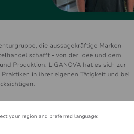
enturgruppe, die aussagekräftige Marken-
zelhandel schafft - von der Idee und dem
und Produktion. LIGANOVA hat es sich zur
raktiken in ihrer eigenen Tätigkeit und bei
cksichtigen.
 erfahren und Einblicke in die wichtigsten
er Marken zu erhalten, sprachen wir mit Phil Grimm,
ect your region and preferred language: