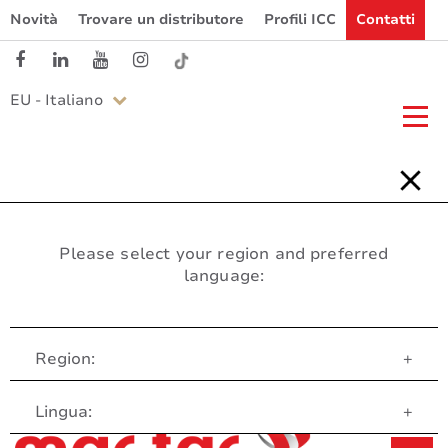
Novità
Trovare un distributore
Profili ICC
Contatti
EU - Italiano
Please select your region and preferred
language:
Region:
+
Servizio clienti
Lingua:
+