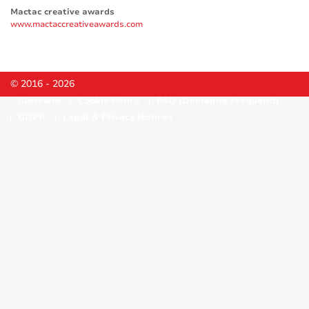
Mactac creative awards
www.mactaccreativeawards.com
© 2016 - 2026
Glossario
Cookie Policy
FAQ (Domande Frequenti)
GDPR
Legal & Privacy Notices