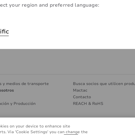
ect your region and preferred language:
ific
s y medios de transporte
Busca socios que utilicen prod
osotros
Mactac
Contacto
ación y Producción
REACH & RoHS
okies on your device to enhance site
Glosario
Cookie Policy
FAQ (Pregun
rts. Via 'Cookie Settings' you can change the