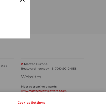
Mactac Europe
uctos
Boulevard Kennedy - B-7060 SOIGNIES
Websites
Mactac creative awards
www.mactaccreativeawards.com
Cookies Settings
tas frecuente)
GDPR
Legal & Privacy Notices