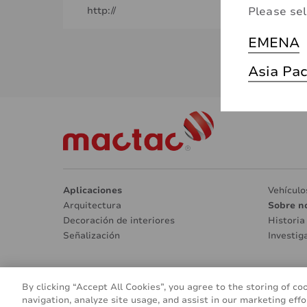
Please sel
http://
EMENA
Asia Pac
Aplicaciones
Vehículo
Arquitectura
Sobre n
Decoración de interiores
Historia
Señalización
Investig
By clicking “Accept All Cookies”, you agree to the storing of co
© 2016 - 2026
navigation, analyze site usage, and assist in our marketing effo